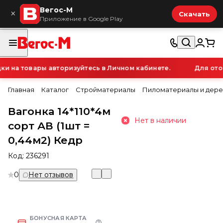
Вегос-М
×
Скачать
Приложение в Google Play
 на товары авторизуйтесь в Личном кабинете.
Для отоб
Главная
Каталог
Стройматериалы
Пиломатериалы и дере
Вагонка 14*110*4м
Нет в наличии
сорт АВ (1шт =
0,44м2) Кедр
Код:
236291
0
Нет отзывов
БОНУСНАЯ КАРТА