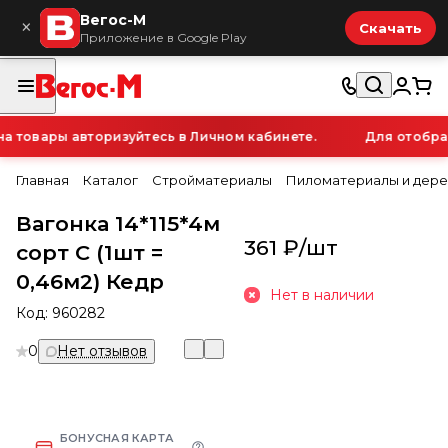
Вегос-М
×
Скачать
Приложение в Google Play
товары авторизуйтесь в Личном кабинете.
Для отображе
Главная
Каталог
Стройматериалы
Пиломатериалы и дере
Вагонка 14*115*4м
361 ₽/
шт
сорт С (1шт =
0,46м2) Кедр
Нет в наличии
Код:
960282
0
Нет отзывов
БОНУСНАЯ КАРТА