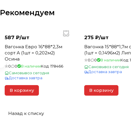
Рекомендуем
587 ₽/
шт
275 ₽/
шт
Вагонка Евро 16*88*2,3м
Вагонка 15*88*1,7м сорт А
сорт А (1шт = 0,202м2)
(1шт = 0,1496м2) Лип
Осина
0
0
В наличии
Код:
0
0
В наличии
Код:
178466
Самовывоз сегодня
Доставка завтра
Самовывоз сегодня
Доставка завтра
В корзину
В корзину
Назад к списку