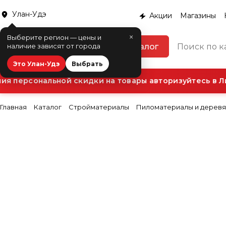
Улан-Удэ
Акции
Магазины
×
Выберите регион — цены и
Каталог
наличие зависят от города
Это Улан-Удэ
Выбрать
 персональной скидки на товары авторизуйтесь в Ли
Главная
Каталог
Стройматериалы
Пиломатериалы и деревя