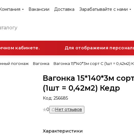
Компания
Вакансии
Доставка
Зарабатывайте с нами
чном кабинете.
Для отображения персонально
нный погонаж
Вагонка
Вагонка 15*140*3м сорт С (1шт = 0,42м2) 
Вагонка 15*140*3м сор
(1шт = 0,42м2) Кедр
Код:
256685
0
Нет отзывов
Характеристики