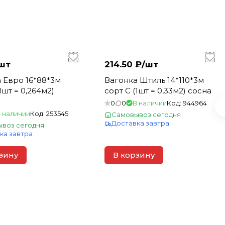
шт
214.50 ₽/
шт
 Евро 16*88*3м
Вагонка Штиль 14*110*3м
1шт = 0,264м2)
сорт С (1шт = 0,33м2) сосна
0
0
В наличии
Код:
944964
 наличии
Код:
253545
Самовывоз сегодня
Доставка завтра
воз сегодня
ка завтра
зину
В корзину