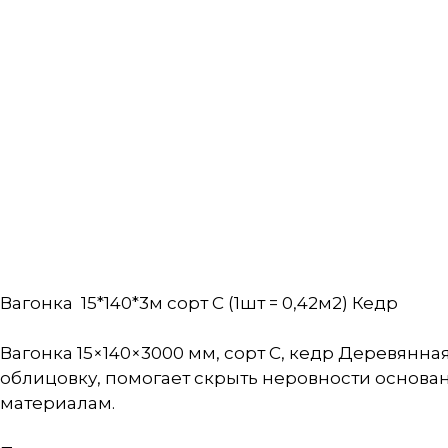
Вагонка 15*140*3м сорт С (1шт = 0,42м2) Кедр
Вагонка 15×140×3000 мм, сорт С, кедр Деревянна
облицовку, помогает скрыть неровности основа
материалам.