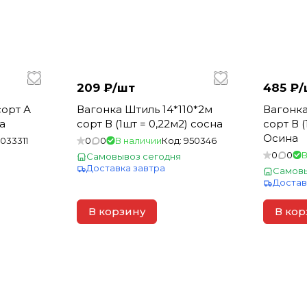
209 ₽/
шт
485 ₽/
Вагонка Штиль 14*110*2м
Вагонка
а
сорт В (1шт = 0,22м2) сосна
сорт В (
Осина
1033311
0
0
В наличии
Код:
950346
0
0
В
Самовывоз сегодня
Доставка завтра
Самовы
Достав
В корзину
В кор