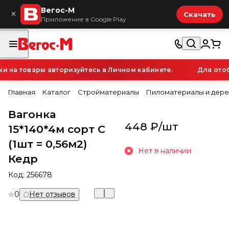
Вегос-М
×
Скачать
Приложение в Google Play
на товары авторизуйтесь в Личном кабинете.
Для отобр
Главная
Каталог
Стройматериалы
Пиломатериалы и дере
Вагонка
448 ₽/
шт
15*140*4м сорт С
(1шт = 0,56м2)
Нет в наличии
Кедр
Код:
256678
0
Нет отзывов