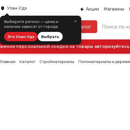
Улан-Удэ
Акции
Магазины
×
Выберите регион — цены и
Каталог
наличие зависят от города
Это Улан-Удэ
Выбрать
ения персональной скидки на товары авторизуйтесь в
Главная
Каталог
Стройматериалы
Пиломатериалы и деревя