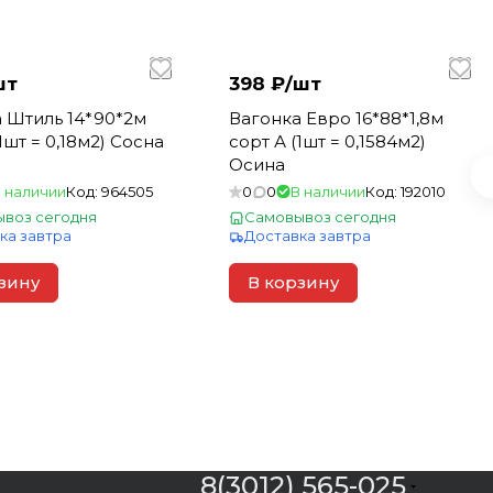
шт
398 ₽/
шт
 Штиль 14*90*2м
Вагонка Евро 16*88*1,8м
1шт = 0,18м2) Сосна
сорт А (1шт = 0,1584м2)
Осина
 наличии
Код:
964505
0
0
В наличии
Код:
192010
воз сегодня
Самовывоз сегодня
ка завтра
Доставка завтра
зину
В корзину
8(3012) 565-025