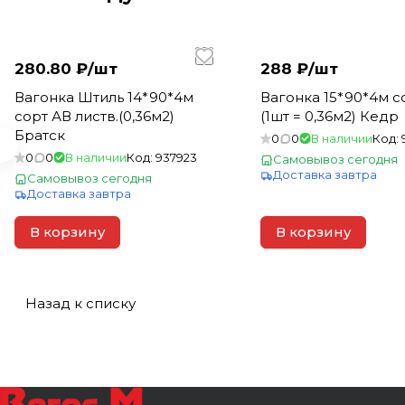
280.80 ₽/
шт
288 ₽/
шт
Вагонка Штиль 14*90*4м
Вагонка 15*90*4м сорт С
сорт АВ листв.(0,36м2)
(1шт = 0,36м2) Кедр
Братск
0
0
В наличии
Код:
0
0
В наличии
Код:
937923
Самовывоз сегодня
Доставка завтра
Самовывоз сегодня
Доставка завтра
В корзину
В корзину
Назад к списку