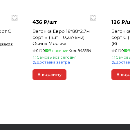
436 ₽/
шт
126 ₽/
Вагонка Евро 16*88*2,7м
Вагонка
сорт В (1шт = 0,2376м2)
сорт С (
Осина Москва
(8)
989623
0
0
В наличии
Код:
945564
0
0
В
Самовывоз сегодня
Самовы
Доставка завтра
Достав
В корзину
В кор