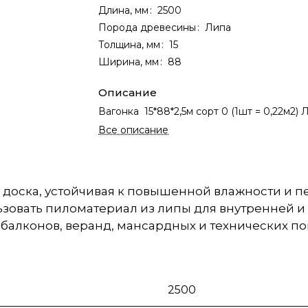
Длина, мм
:
2500
Порода древесины
:
Липа
Толщина, мм
:
15
Ширина, мм
:
88
Описание
Вагонка 15*88*2,5м сорт 0 (1шт = 0,22м2) 
Все описание
ая доска, устойчивая к повышенной влажности и 
ьзовать пиломатериал из липы для внутренней 
, балконов, веранд, мансардных и технических п
2500