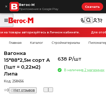
Вегос-М
×
Скачать
Приложение в Google Play
на товары авторизуйтесь в Личном кабинете.
Для отобр
Главная
Каталог
Стройматериалы
Пиломатер
Вагонка
638 ₽/
шт
15*88*2,5м сорт А
(1шт = 0,22м2)
В наличии
в 2 магазинах
Липа
Код:
258656
0
Нет отзывов