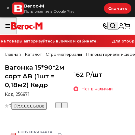
Вегос-М
×
Скачать
Приложение в Google Play
 товары авторизуйтесь в Личном кабинете.
Для отображ
Главная
Каталог
Стройматериалы
Пиломатериалы и дере
Вагонка 15*90*2м
162 ₽/
шт
сорт AB (1шт =
0,18м2) Кедр
Нет в наличии
Код:
256671
0
Нет отзывов
БОНУСНАЯ КАРТА