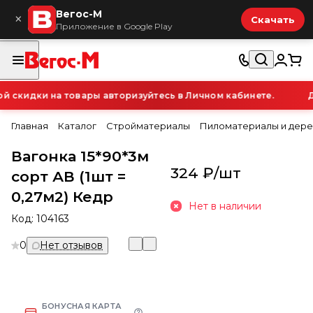
Вегос-М
×
Скачать
Приложение в Google Play
скидки на товары авторизуйтесь в Личном кабинете.
Дл
Главная
Каталог
Стройматериалы
Пиломатериалы и дере
Вагонка 15*90*3м
324 ₽/
шт
сорт АВ (1шт =
0,27м2) Кедр
Нет в наличии
Код:
104163
0
Нет отзывов
БОНУСНАЯ КАРТА