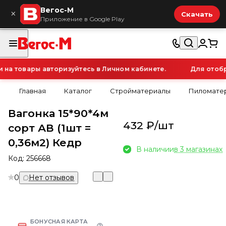
Вегос-М
×
Скачать
Приложение в Google Play
а товары авторизуйтесь в Личном кабинете.
Для отобра
Главная
Каталог
Стройматериалы
Пиломатер
Вагонка 15*90*4м
432 ₽/
шт
сорт АВ (1шт =
0,36м2) Кедр
В наличии
в 3 магазинах
Код:
256668
0
Нет отзывов
БОНУСНАЯ КАРТА