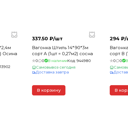
337.50 ₽/
шт
294 ₽/
*2,4м
Вагонка Штиль 14*90*3м
Вагонка
2) Осина
сорт А (1шт = 0,27м2) сосна
сорт В (
0
0
В наличии
Код:
944980
0
0
В
113902
Самовывоз сегодня
Самовы
Доставка завтра
Достав
В корзину
В кор