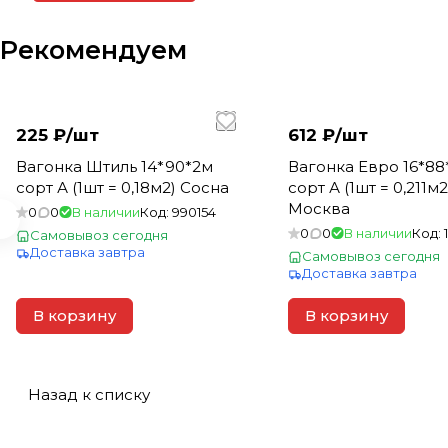
Рекомендуем
225 ₽/
шт
612 ₽/
шт
Вагонка Штиль 14*90*2м
Вагонка Евро 16*88
сорт А (1шт = 0,18м2) Сосна
сорт А (1шт = 0,211м
Москва
0
0
В наличии
Код:
990154
0
0
В наличии
Код:
Самовывоз сегодня
Доставка завтра
Самовывоз сегодня
Доставка завтра
В корзину
В корзину
Назад к списку