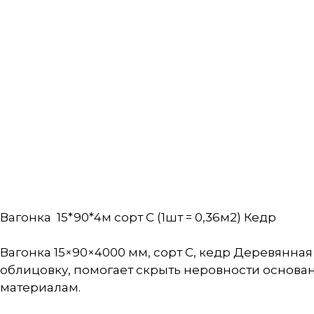
Вагонка 15*90*4м сорт С (1шт = 0,36м2) Кедр
Вагонка 15×90×4000 мм, сорт С, кедр Деревянная
облицовку, помогает скрыть неровности основа
материалам.