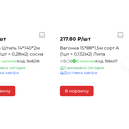
шт
217.80 ₽/
шт
 Штиль 14*140*2м
Вагонка 15*88*1,5м сорт А
1шт = 0,28м2) сосна
(1шт = 0,132м2) Липа
 наличии
Код:
948218
0
0
В наличии
Код:
196407
воз сегодня
Самовывоз сегодня
ка завтра
Доставка завтра
зину
В корзину