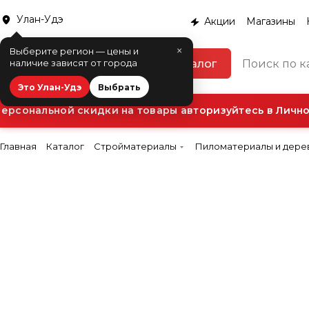
Улан-Удэ
Акции
Магазины
×
Выберите регион — цены и
Каталог
наличие зависят от города
Это Улан-Удэ
Выбрать
рсональной скидки на товары авторизуйтесь в Личном
Главная
Каталог
Стройматериалы
Пиломатериалы и дере