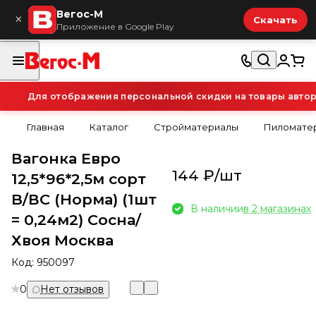
Вегос-М
×
Скачать
Приложение в Google Play
Для отображения персональной скидки на товары авториз
Главная
Каталог
Стройматериалы
Пиломатер
Вагонка Евро
144 ₽/
шт
12,5*96*2,5м сорт
B/ВС (Норма) (1шт
В наличии
в 2 магазинах
= 0,24м2) Сосна/
Хвоя Москва
Код:
950097
0
Нет отзывов