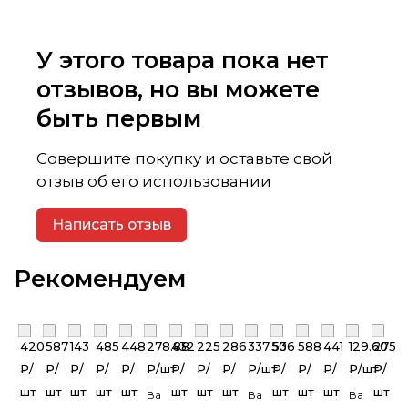
У этого товара пока нет
отзывов, но вы можете
быть первым
Совершите покупку и оставьте свой
отзыв об его использовании
Написать отзыв
Рекомендуем
420
587
143
485
448
278.88
432
225
286
337.50
536
588
441
129.60
275
₽/
₽/
₽/
₽/
₽/
₽/
шт
₽/
₽/
₽/
₽/
шт
₽/
₽/
₽/
₽/
шт
₽/
шт
шт
шт
шт
шт
шт
шт
шт
шт
шт
шт
шт
Вагонка
Вагонка
Вагонка