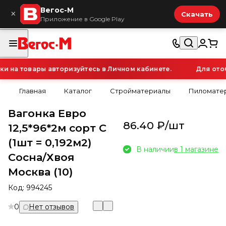
Вегос-М
×
Скачать
Приложение в Google Play
на товары авторизуйтесь в Личном кабинете.
Для отобр
Главная
Каталог
Стройматериалы
Пиломатер
Вагонка Евро
86.40 ₽/
шт
12,5*96*2м сорт С
(1шт = 0,192м2)
В наличии
в 1 магазине
Сосна/Хвоя
Москва (10)
Код:
994245
0
Нет отзывов