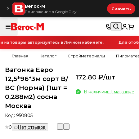
Вегос-М
×
Скачать
Приложение в Google Play
а товары авторизуйтесь в Личном кабинете.
Для отобр
Главная
Каталог
Стройматериалы
Пиломатер
Вагонка Евро
172.80 ₽/
шт
12,5*96*3м сорт B/
ВС (Норма) (1шт =
В наличии
в 1 магазине
0,288м2) сосна
Москва
Код:
950805
0
Нет отзывов