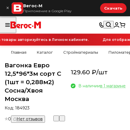
Вегос-М
×
Скачать
Приложение в Google Play
овары авторизуйтесь в Личном кабинете.
Для отображен
Главная
Каталог
Стройматериалы
Пиломатер
Вагонка Евро
129.60 ₽/
шт
12,5*96*3м сорт С
(1шт = 0,288м2)
В наличии
в 1 магазине
Сосна/Хвоя
Москва
Код:
184923
0
Нет отзывов