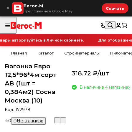
Вегос-М
×
Скачать
Приложение в Google Play
ры авторизуйтесь в Личном кабинете.
Для отображения 
Главная
Каталог
Стройматериалы
Пиломатер
Вагонка Евро
318.72 ₽/
шт
12,5*96*4м сорт
АВ (1шт =
В наличии
в 4 магазинах
0,384м2) Сосна
Москва (10)
Код:
172978
0
Нет отзывов