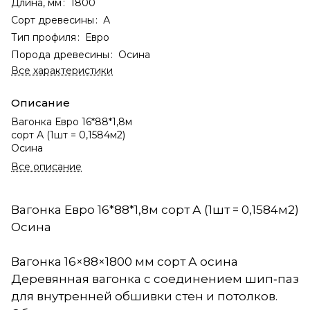
Длина, мм
:
1800
Сорт древесины
:
А
Тип профиля
:
Евро
Порода древесины
:
Осина
Все характеристики
Описание
Вагонка Евро 16*88*1,8м
сорт А (1шт = 0,1584м2)
Осина
Все описание
Вагонка Евро 16*88*1,8м сорт А (1шт = 0,1584м2)
Осина
Вагонка 16×88×1800 мм сорт А осина
Деревянная вагонка с соединением шип‑паз
для внутренней обшивки стен и потолков.