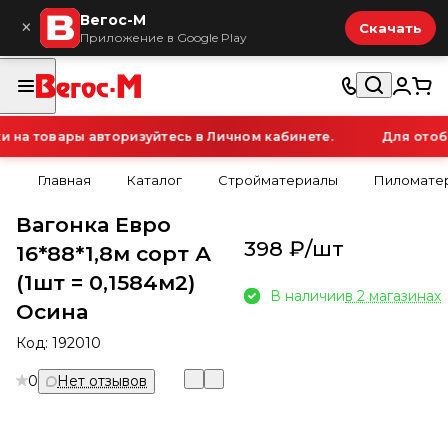
Вегос-М
×
Скачать
Приложение в Google Play
а товары авторизуйтесь в Личном кабинете.
Для отобр
Главная
Каталог
Стройматериалы
Пиломатер
Вагонка Евро
398 ₽/
шт
16*88*1,8м сорт А
(1шт = 0,1584м2)
В наличии
в 2 магазинах
Осина
Код:
192010
0
Нет отзывов