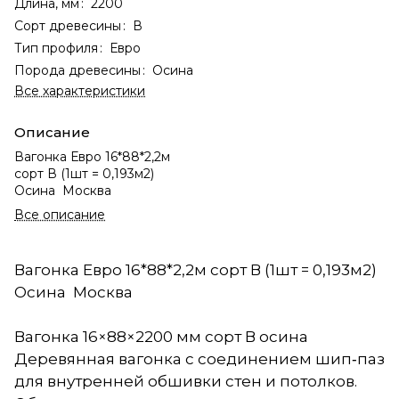
Длина, мм
:
2200
Сорт древесины
:
В
Тип профиля
:
Евро
Порода древесины
:
Осина
Все характеристики
Описание
Вагонка Евро 16*88*2,2м
сорт В (1шт = 0,193м2)
Осина Москва
Все описание
Вагонка Евро 16*88*2,2м сорт В (1шт = 0,193м2)
Осина Москва
Вагонка 16×88×2200 мм сорт В осина
Деревянная вагонка с соединением шип‑паз
для внутренней обшивки стен и потолков.