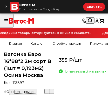
Вегос-М
×
Скачать
Приложение в Google Play
идки на товары авторизуйтесь в Личном кабинете.
Для 
Главная
Каталог
Стройматериалы
Пиломатер
Вагонка Евро
355 ₽/
шт
16*88*2,2м сорт В
(1шт = 0,193м2)
В наличии
в 3 магазинах
Осина Москва
Код:
113897
0
Нет отзывов