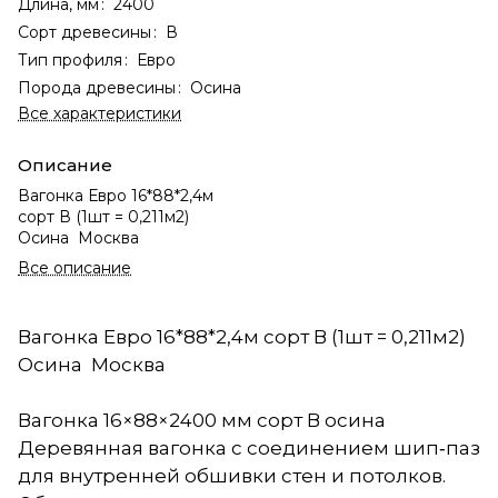
Длина, мм
:
2400
Сорт древесины
:
В
Тип профиля
:
Евро
Порода древесины
:
Осина
Все характеристики
Описание
Вагонка Евро 16*88*2,4м
сорт В (1шт = 0,211м2)
Осина Москва
Все описание
Вагонка Евро 16*88*2,4м сорт В (1шт = 0,211м2)
Осина Москва
Вагонка 16×88×2400 мм сорт В осина
Деревянная вагонка с соединением шип‑паз
для внутренней обшивки стен и потолков.