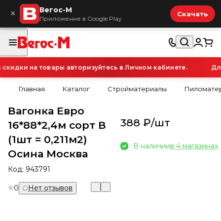
Вегос-М
×
Скачать
Приложение в Google Play
идки на товары авторизуйтесь в Личном кабинете.
Для 
Главная
Каталог
Стройматериалы
Пиломатер
Вагонка Евро
388 ₽/
шт
16*88*2,4м сорт В
(1шт = 0,211м2)
В наличии
в 4 магазинах
Осина Москва
Код:
943791
0
Нет отзывов