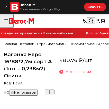
Вегос-М
×
Скачать
Приложение в Google Play
вары авторизуйтесь в Личном кабинете.
Для отображени
Главная
Каталог
Стройматериалы
Пиломатериалы и дере
Вагонка Евро
480.76 ₽/
шт
16*88*2,7м сорт А
(1шт = 0,238м2)
Нет в наличии
Осина
Код:
113901
0
Нет отзывов