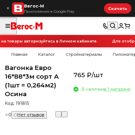
Вегос-М
×
Скачать
Приложение в Google Play
 товары авторизуйтесь в Личном кабинете.
Для отображ
Главная
Каталог
Стройматериалы
Пиломатер
Вагонка Евро
765 ₽/
шт
16*88*3м сорт А
(1шт = 0,264м2)
В наличии
в 1 магазине
Осина
Код:
191815
0
Нет отзывов