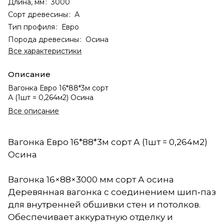
Длина, мм
:
3000
Сорт древесины
:
А
Тип профиля
:
Евро
Порода древесины
:
Осина
Все характеристики
Описание
Вагонка Евро 16*88*3м сорт
А (1шт = 0,264м2) Осина
Все описание
Вагонка Евро 16*88*3м сорт А (1шт = 0,264м2)
Осина
Вагонка 16×88×3000 мм сорт А осина
Деревянная вагонка с соединением шип‑паз
для внутренней обшивки стен и потолков.
Обеспечивает аккуратную отделку и