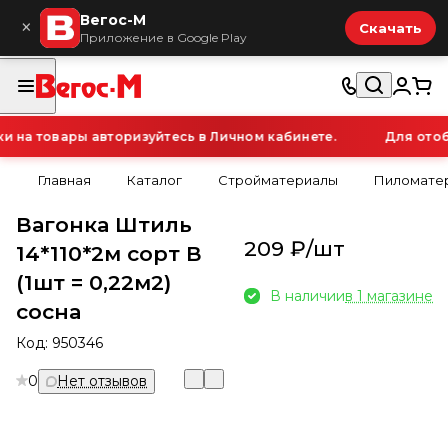
Вегос-М
×
Скачать
Приложение в Google Play
на товары авторизуйтесь в Личном кабинете.
Для отобр
Главная
Каталог
Стройматериалы
Пиломатер
Вагонка Штиль
209 ₽/
шт
14*110*2м сорт В
(1шт = 0,22м2)
В наличии
в 1 магазине
сосна
Код:
950346
0
Нет отзывов