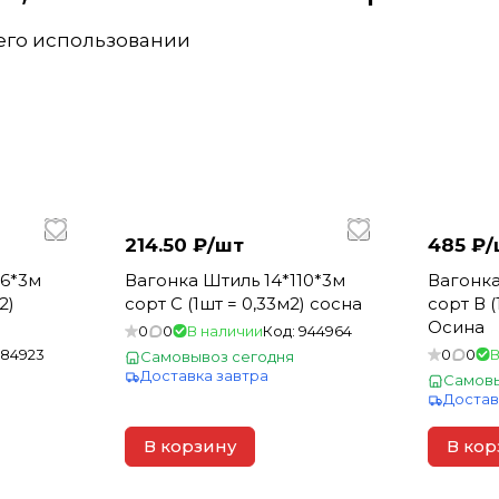
 его использовании
214.50 ₽/
шт
485 ₽/
96*3м
Вагонка Штиль 14*110*3м
Вагонка
2)
сорт С (1шт = 0,33м2) сосна
сорт В (
Осина
0
0
В наличии
Код:
944964
184923
0
0
В
Самовывоз сегодня
Доставка завтра
Самовы
Достав
В корзину
В кор