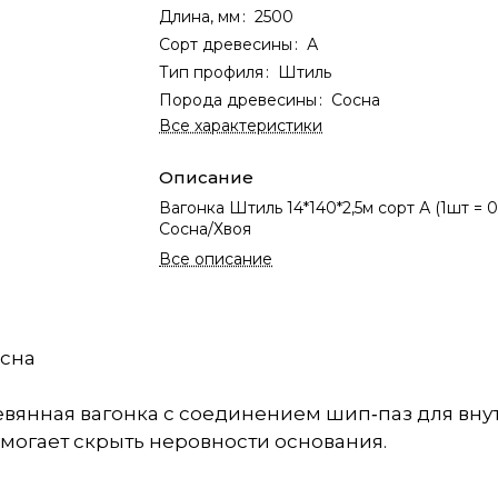
Длина, мм
:
2500
Сорт древесины
:
А
Тип профиля
:
Штиль
Порода древесины
:
Сосна
Все характеристики
Описание
Вагонка Штиль 14*140*2,5м сорт А (1шт = 0
Сосна/Хвоя
Все описание
осна
ревянная вагонка с соединением шип‑паз для вн
омогает скрыть неровности основания.