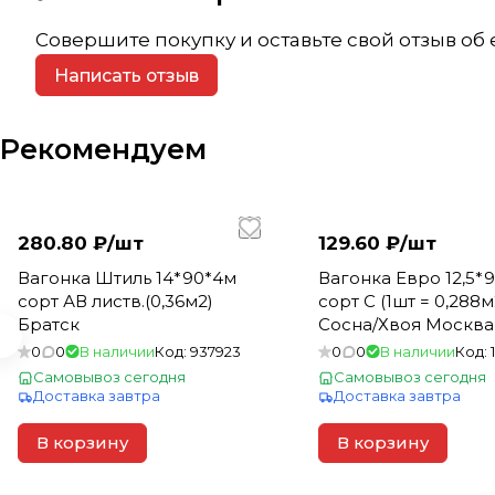
Совершите покупку и оставьте свой отзыв об
Написать отзыв
Рекомендуем
280.80 ₽/
шт
129.60 ₽/
шт
Вагонка Штиль 14*90*4м
Вагонка Евро 12,5*
сорт АВ листв.(0,36м2)
сорт С (1шт = 0,288м
Братск
Сосна/Хвоя Москва
0
0
В наличии
Код:
937923
0
0
В наличии
Код:
Самовывоз сегодня
Самовывоз сегодня
Доставка завтра
Доставка завтра
В корзину
В корзину