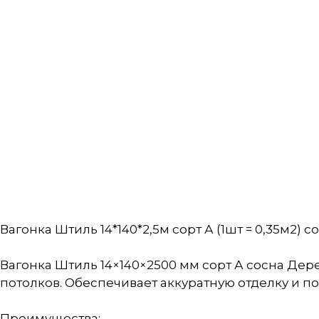
Вагонка Штиль 14*140*2,5м сорт А (1шт = 0,35м2) с
Вагонка Штиль 14×140×2500 мм сорт А сосна Де
потолков. Обеспечивает аккуратную отделку и п
Преимущества: