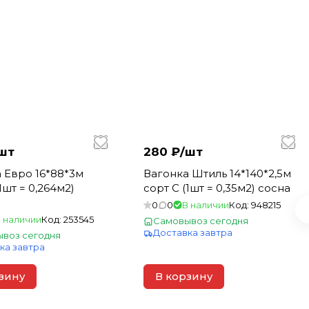
шт
280 ₽/
шт
 Евро 16*88*3м
Вагонка Штиль 14*140*2,5м
1шт = 0,264м2)
сорт С (1шт = 0,35м2) сосна
0
0
В наличии
Код:
948215
 наличии
Код:
253545
Самовывоз сегодня
Доставка завтра
воз сегодня
ка завтра
зину
В корзину