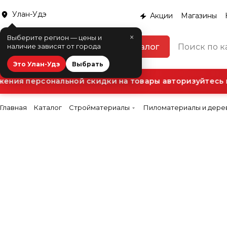
Улан-Удэ
Акции
Магазины
×
Выберите регион — цены и
Каталог
наличие зависят от города
Это Улан-Удэ
Выбрать
ния персональной скидки на товары авторизуйтесь в 
Главная
Каталог
Стройматериалы
Пиломатериалы и дере