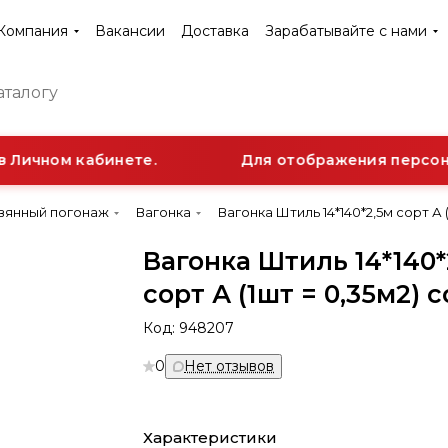
Компания
Вакансии
Доставка
Зарабатывайте с нами
Личном кабинете.
Для отображения персонал
вянный погонаж
Вагонка
Вагонка Штиль 14*140*2,5м сорт А (
Вагонка Штиль 14*140*
сорт А (1шт = 0,35м2) 
Код:
948207
0
Нет отзывов
Характеристики