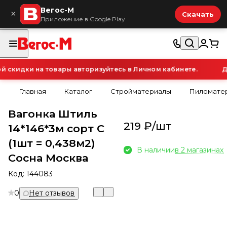
Вегос-М
×
Скачать
Приложение в Google Play
скидки на товары авторизуйтесь в Личном кабинете.
Дл
Главная
Каталог
Стройматериалы
Пиломатер
Вагонка Штиль
219 ₽/
шт
14*146*3м сорт С
(1шт = 0,438м2)
В наличии
в 2 магазинах
Сосна Москва
Код:
144083
0
Нет отзывов