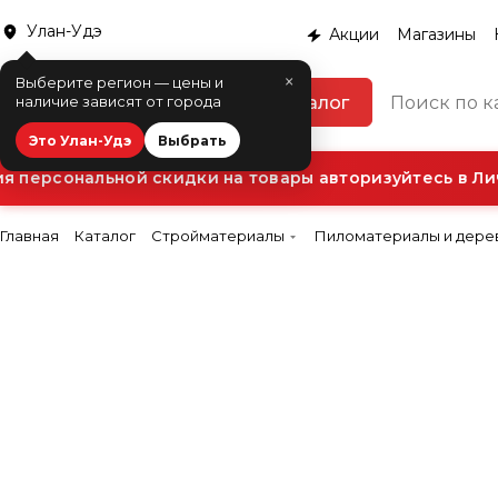
Улан-Удэ
Акции
Магазины
×
Выберите регион — цены и
Каталог
наличие зависят от города
Это Улан-Удэ
Выбрать
персональной скидки на товары авторизуйтесь в Лич
Главная
Каталог
Стройматериалы
Пиломатериалы и дере