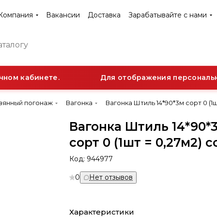
Компания
Вакансии
Доставка
Зарабатывайте с нами
ном кабинете.
Для отображения персональной
вянный погонаж
Вагонка
Вагонка Штиль 14*90*3м сорт 0 (1ш
Вагонка Штиль 14*90*
сорт 0 (1шт = 0,27м2) 
Код:
944977
0
Нет отзывов
Характеристики