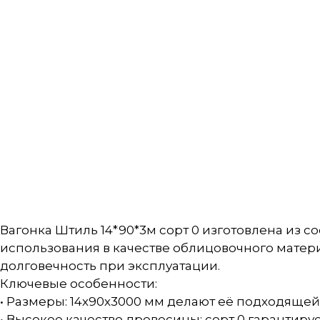
Вагонка Штиль 14*90*3м сорт 0 изготовлена из 
использования в качестве облицовочного матери
долговечность при эксплуатации.
Ключевые особенности:
• Размеры: 14х90х3000 мм делают её подходящей
• Высокое качество древесины: сорт 0 гарантир