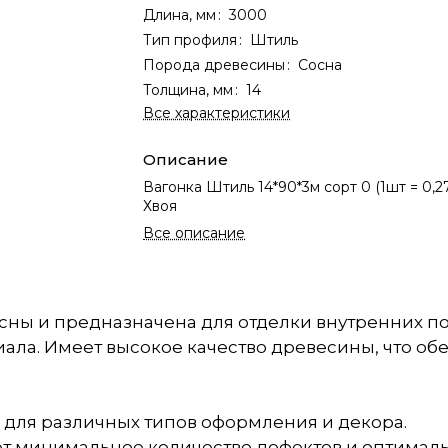
Длина, мм
:
3000
Тип профиля
:
Штиль
Порода древесины
:
Сосна
Толщина, мм
:
14
Все характеристики
Описание
Вагонка Штиль 14*90*3м сорт 0 (1шт = 0,2
Хвоя
Все описание
сосны и предназначена для отделки внутренних п
ала. Имеет высокое качество древесины, что об
 для различных типов оформления и декора.
ует минимальное количество дефектов и оптималь