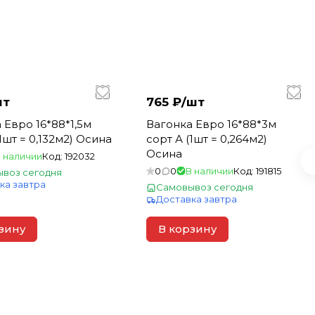
шт
765 ₽/
шт
 Евро 16*88*1,5м
Вагонка Евро 16*88*3м
1шт = 0,132м2) Осина
сорт А (1шт = 0,264м2)
Осина
 наличии
Код:
192032
0
0
В наличии
Код:
191815
воз сегодня
ка завтра
Самовывоз сегодня
Доставка завтра
зину
В корзину