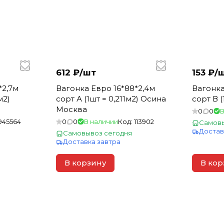
612 ₽/
шт
153 ₽/
*2,7м
Вагонка Евро 16*88*2,4м
Вагонка
м2)
сорт А (1шт = 0,211м2) Осина
сорт В (
Москва
0
0
В
945564
0
0
В наличии
Код:
113902
Самовы
Достав
Самовывоз сегодня
Доставка завтра
В корзину
В кор