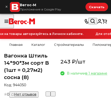
Вегос-М
×
Скачать
Приложение в Google Play
на товары авторизуйтесь в Личном кабинете.
Для отобр
Главная
Каталог
Стройматериалы
Пиломатер
Вагонка Штиль
243 ₽/
шт
14*90*3м сорт В
(1шт = 0,27м2)
В наличии
в 1 магазине
сосна (8)
Код:
944050
0
Нет отзывов