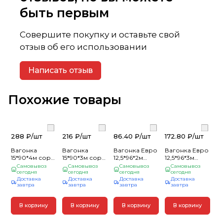
быть первым
Совершите покупку и оставьте свой
отзыв об его использовании
Написать отзыв
Похожие товары
288 ₽/
шт
216 ₽/
шт
86.40 ₽/
шт
172.80 ₽/
шт
Вагонка
Вагонка
Вагонка Евро
Вагонка Евро
15*90*4м сорт
15*90*3м сорт
12,5*96*2м
12,5*96*3м
С (1шт =
С (1шт =
сорт С (1шт =
сорт B/ВС
Самовывоз
Самовывоз
Самовывоз
Самовывоз
0,36м2) Кедр
сегодня
0,27м2) Кедр
сегодня
0,192м2)
сегодня
(Норма) (1шт =
сегодня
Доставка
Доставка
Доставка
Доставка
Сосна/Хвоя
0,288м2)
завтра
завтра
завтра
завтра
Москва (10)
сосна Москва
В корзину
В корзину
В корзину
В корзину