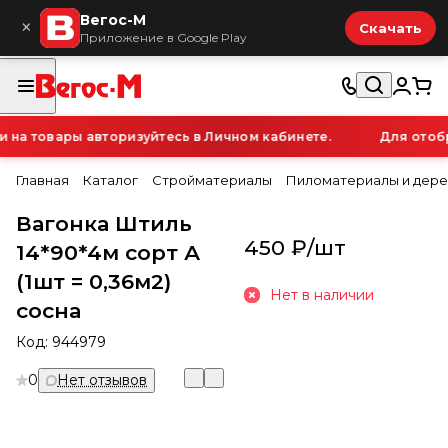
Вегос-М
×
Скачать
Приложение в Google Play
а товары авторизуйтесь в Личном кабинете.
Для отобра
Главная
Каталог
Стройматериалы
Пиломатериалы и дере
Вагонка Штиль
450 ₽/
шт
14*90*4м сорт А
(1шт = 0,36м2)
Нет в наличии
сосна
Код:
944979
0
Нет отзывов