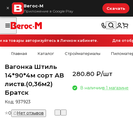
Вегос-М
×
Скачать
Приложение в Google Play
а товары авторизуйтесь в Личном кабинете.
Для отобра
Главная
Каталог
Стройматериалы
Пиломатер
Вагонка Штиль
280.80 ₽/
шт
14*90*4м сорт АВ
листв.(0,36м2)
В наличии
в 1 магазине
Братск
Код:
937923
0
Нет отзывов