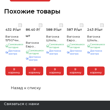
Похожие товары
432 ₽/
шт
86.40 ₽/
588 ₽/
шт
587 ₽/
шт
243 ₽/
шт
шт
Вагонка
Вагонка
Вагонка
Вагонка
15*90*4м
Штиль
Евро
Штиль
Вагонка
сорт АВ
14*140*4м
16*88*2,3м
14*90*3м
Самовывоз
Самовывоз
Самовывоз
Самовывоз
Евро
(1шт =
сегодня
сорт В (1шт
сегодня
сорт А (1шт
сегодня
сорт В (1шт
сегодня
12,5*96*2м
Самовывоз
Доставка
Доставка
Доставка
Доставка
0,36м2)
= 0,56м2)
= 0,202м2)
= 0,27м2)
сорт С (1шт
сегодня
завтра
завтра
завтра
завтра
Кедр
сосна
Осина
сосна (8)
Доставка
= 0,192м2)
завтра
Сосна/
Хвоя
Москва
В
В
В
В
В
(10)
корзину
корзину
корзину
корзину
корзину
Назад к списку
Связаться с нами