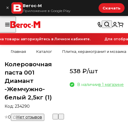
Вегос-М
×
Скачать
Приложение в Google Play
товары авторизуйтесь в Личном кабинете.
Для отображе
Главная
Каталог
Плитка, керамогранит и мозаика
Колеровочная
538 ₽/
шт
паста 001
Диамант
В наличии
в 1 магазине
-Жемчужно-
белый 2,5кг (1)
Код:
234290
0
Нет отзывов