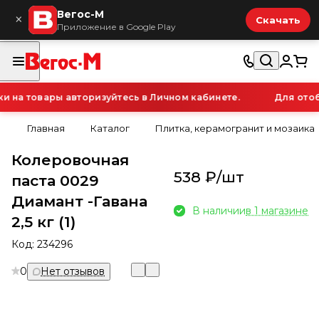
Вегос-М
×
Скачать
Приложение в Google Play
на товары авторизуйтесь в Личном кабинете.
Для отобр
Главная
Каталог
Плитка, керамогранит и мозаика
Колеровочная
538 ₽/
шт
паста 0029
Диамант -Гавана
В наличии
в 1 магазине
2,5 кг (1)
Код:
234296
0
Нет отзывов