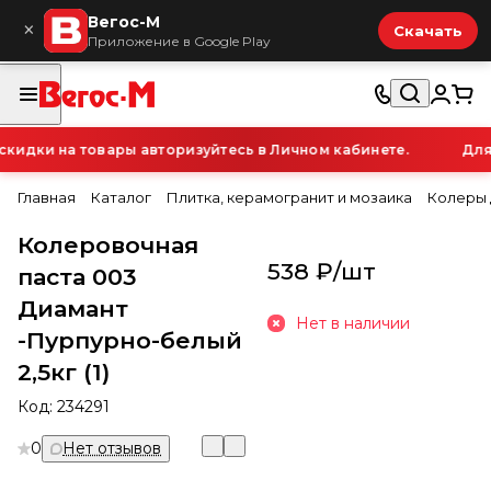
Вегос-М
×
Скачать
Приложение в Google Play
идки на товары авторизуйтесь в Личном кабинете.
Для 
Главная
Каталог
Плитка, керамогранит и мозаика
Колеры 
Колеровочная
538 ₽/
шт
паста 003
Диамант
Нет в наличии
-Пурпурно-белый
2,5кг (1)
Код:
234291
0
Нет отзывов