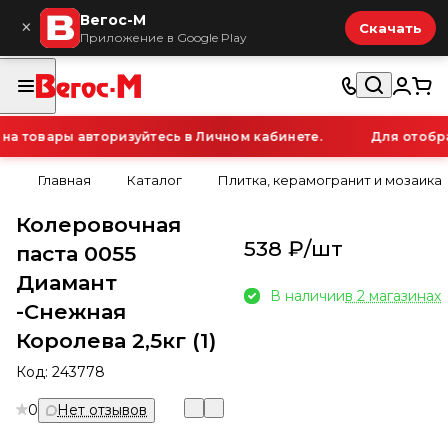
Вегос-М
×
Скачать
Приложение в Google Play
 товары авторизуйтесь в Личном кабинете.
Для отображ
Главная
Каталог
Плитка, керамогранит и мозаика
Колеровочная
538 ₽/
шт
паста 0055
Диамант
В наличии
в 2 магазинах
-Снежная
Королева 2,5кг (1)
Код:
243778
0
Нет отзывов