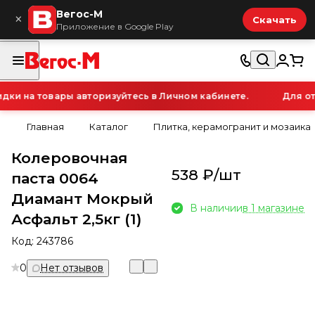
Вегос-М
×
Скачать
Приложение в Google Play
и на товары авторизуйтесь в Личном кабинете.
Для ото
Главная
Каталог
Плитка, керамогранит и мозаика
Колеровочная
538 ₽/
шт
паста 0064
Диамант Мокрый
В наличии
в 1 магазине
Асфальт 2,5кг (1)
Код:
243786
0
Нет отзывов