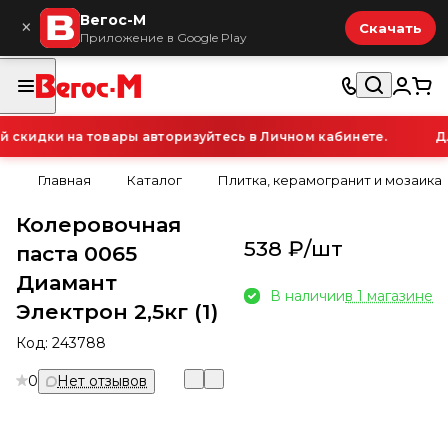
Вегос-М
×
Скачать
Приложение в Google Play
кидки на товары авторизуйтесь в Личном кабинете.
Для
Главная
Каталог
Плитка, керамогранит и мозаика
Колеровочная
538 ₽/
шт
паста 0065
Диамант
В наличии
в 1 магазине
Электрон 2,5кг (1)
Код:
243788
0
Нет отзывов