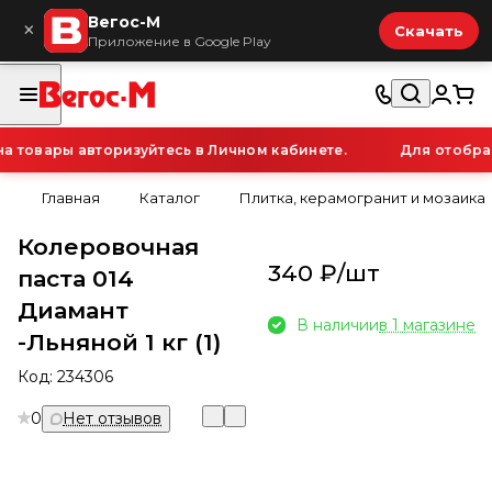
Вегос-М
×
Скачать
Приложение в Google Play
товары авторизуйтесь в Личном кабинете.
Для отображе
Главная
Каталог
Плитка, керамогранит и мозаика
Колеровочная
340 ₽/
шт
паста 014
Диамант
В наличии
в 1 магазине
-Льняной 1 кг (1)
Код:
234306
0
Нет отзывов