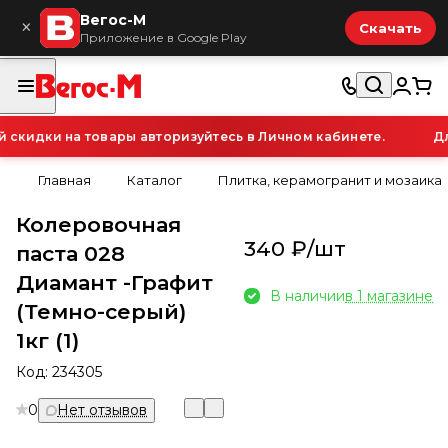
Вегос-М
×
Скачать
Приложение в Google Play
кидки на товары авторизуйтесь в Личном кабинете.
Для
Главная
Каталог
Плитка, керамогранит и мозаика
Колеровочная
340 ₽/
шт
паста 028
Диамант -Графит
В наличии
в 1 магазине
(Темно-серый)
1кг (1)
Код:
234305
0
Нет отзывов