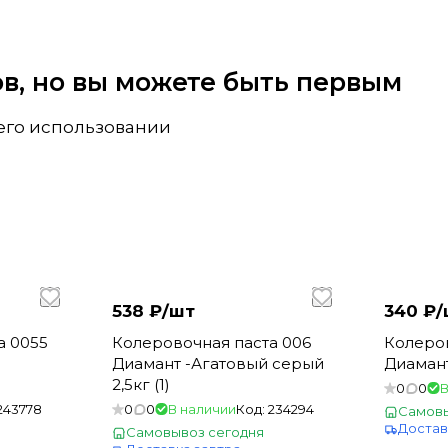
вов, но вы можете быть первым
 его использовании
538 ₽/
шт
340 ₽/
а 0055
Колеровочная паста 006
Колеров
Диамант -Агатовый серый
Диамант 
2,5кг (1)
0
0
В
243778
0
0
В наличии
Код:
234294
Самовы
Достав
Самовывоз сегодня