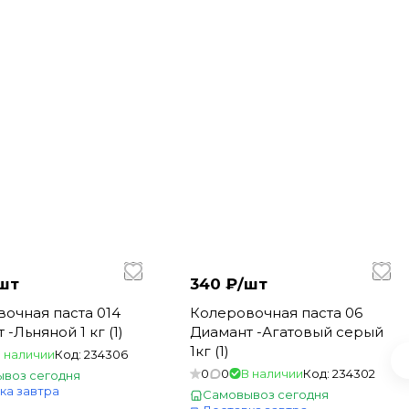
шт
340 ₽/
шт
очная паста 014
Колеровочная паста 06
-Льняной 1 кг (1)
Диамант -Агатовый серый
1кг (1)
 наличии
Код:
234306
0
0
В наличии
Код:
234302
воз сегодня
ка завтра
Самовывоз сегодня