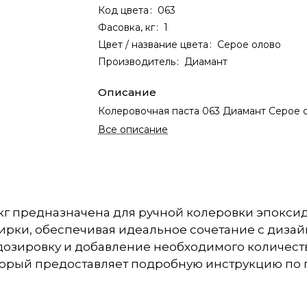
Код цвета
:
063
Фасовка, кг
:
1
Цвет / название цвета
:
Серое олово
Производитель
:
Диамант
Описание
Колеровочная паста 063 Диамант Серое ол
Все описание
 кг предназначена для ручной колеровки эпокси
тирки, обеспечивая идеальное сочетание с диза
 дозировку и добавление необходимого количест
 который предоставляет подробную инструкцию п