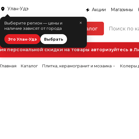
Улан-Удэ
Акции
Магазины
×
Выберите регион — цены и
Каталог
наличие зависят от города
Это Улан-Удэ
Выбрать
 персональной скидки на товары авторизуйтесь в Ли
Главная
Каталог
Плитка, керамогранит и мозаика
Колеры 