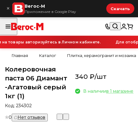
Вегос-М
×
Скачать
Приложение в Google Play
а товары авторизуйтесь в Личном кабинете.
Для отобра
Главная
Каталог
Плитка, керамогранит и мозаика
Колеровочная
340 ₽/
шт
паста 06 Диамант
-Агатовый серый
В наличии
в 1 магазине
1кг (1)
Код:
234302
0
Нет отзывов