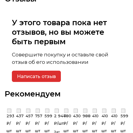
У этого товара пока нет
отзывов, но вы можете
быть первым
Совершите покупку и оставьте свой
отзыв об его использовании
Написать отзыв
Рекомендуем
293
437
457
757
599
2 944
780
430
988
410
410
410
599
₽/
₽/
₽/
₽/
₽/
₽/
шт
₽/
₽/
₽/
₽/
₽/
₽/
₽/
шт
шт
шт
шт
шт
шт
шт
шт
шт
шт
шт
шт
Затирка