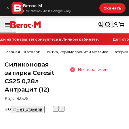
Вегос-М
×
Скачать
Приложение в Google Play
 на товары авторизуйтесь в Личном кабинете.
Для отоб
Главная
Каталог
Плитка, керамогранит и мозаика
Затирки
Силиконовая
Нет в наличии
затирка Ceresit
CS25 0,28л
Антрацит (12)
Код:
193325
0
Нет отзывов