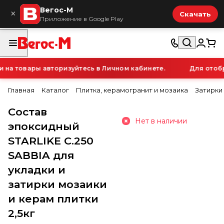
Вегос-М
×
Скачать
Приложение в Google Play
а товары авторизуйтесь в Личном кабинете.
Для отобра
Главная
Каталог
Плитка, керамогранит и мозаика
Затирки
Состав
Нет в наличии
эпоксидный
STARLIKE C.250
SABBIA для
укладки и
затирки мозаики
и керам плитки
2,5кг