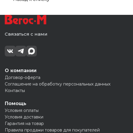
светло-
135
235
песочный
стальной
багамы
серый
антрацит
коричневый
для
серый
для
для
для
для
швов
для
швов
швов
швов
швов
1-
швов
1-
1-
1-
1-
10мм
1-
10мм
10мм
6
6
(200)
10мм
(200)
(200)
мм
мм
(200)
Связаться с нами
(15)
(15)
О компании
Договор-оферта
Соглашение на обработку персональных данных
Контакты
Помощь
Условия оплаты
Условия доставки
Гарантия на товар
Правила продажи товаров для покупателей