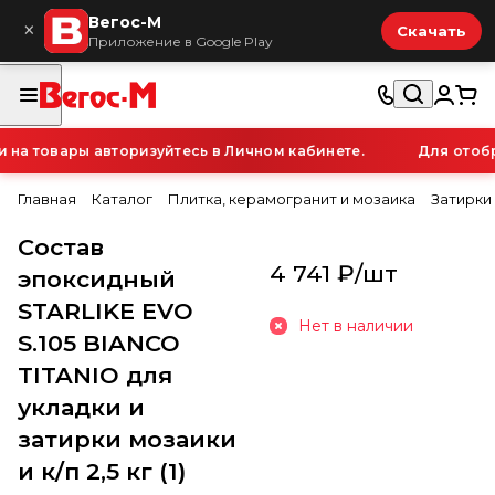
Вегос-М
×
Скачать
Приложение в Google Play
а товары авторизуйтесь в Личном кабинете.
Для отобра
Главная
Каталог
Плитка, керамогранит и мозаика
Затирки
Состав
4 741 ₽/
шт
эпоксидный
STARLIKE EVO
Нет в наличии
S.105 BIANCO
TITANIO для
укладки и
затирки мозаики
и к/п 2,5 кг (1)