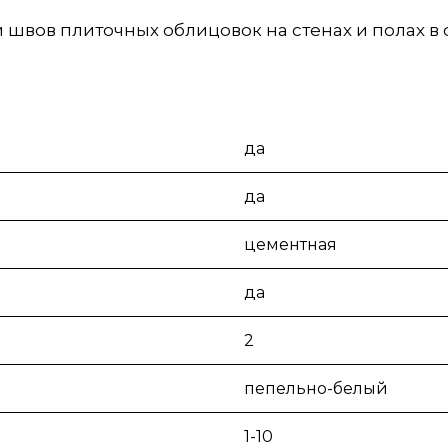
швов плиточных облицовок на стенах и полах в 
да
да
цементная
да
2
пепельно-белый
1-10