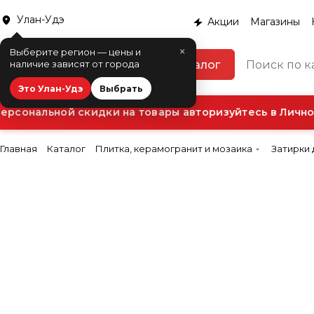
Улан-Удэ
Акции
Магазины
×
Выберите регион — цены и
Каталог
наличие зависят от города
Это Улан-Удэ
Выбрать
сональной скидки на товары авторизуйтесь в Личном
Главная
Каталог
Плитка, керамогранит и мозаика
Затирки 