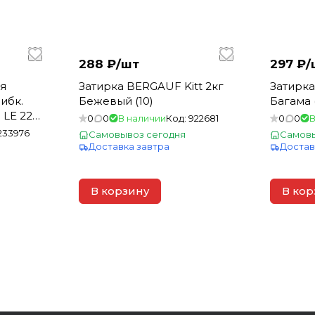
288 ₽/
шт
297 ₽/
-я
Затирка BERGAUF Kitt 2кг
Затирка
ибк.
Бежевый (10)
Багама (
 LE 225
0
0
В наличии
Код:
922681
0
0
В
1-6 мм
233976
Самовывоз сегодня
Самовы
Доставка завтра
Достав
В корзину
В кор