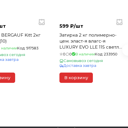
шт
599 ₽/
шт
 BERGAUF Kitt 2кг
Затирка 2 кг полимерно-
10)
цем. эласт-я влагс-я
LUXURY EVO LLE 115 светло-
 наличии
Код:
917583
серый для швов 1-10мм
0
0
В наличии
Код:
233950
воз сегодня
(200)
ка завтра
Самовывоз сегодня
Доставка завтра
зину
В корзину