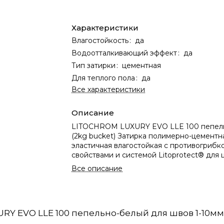
Характеристики
Влагостойкость
:
да
Водоотталкивающий эффект
:
да
Тип затирки
:
цементная
Для теплого пола
:
да
Все характеристики
Описание
LITOCHROM LUXURY EVO LLE 100 пепел
(2kg bucket) Затирка полимерно-цементн
эластичная влагостойкая с противогриб
свойствами и системой Litoprotect® для
шириной 1-10 мм. (200)
Все описание
XURY EVO LLE 100 пепельно-белый для швов 1-10мм