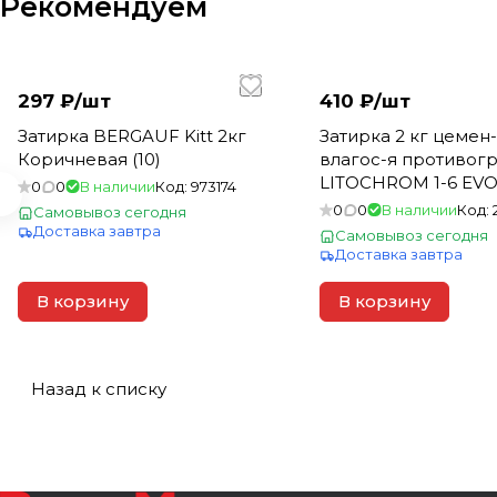
Рекомендуем
297 ₽/
шт
410 ₽/
шт
Затирка BERGAUF Kitt 2кг
Затирка 2 кг цемен
Коричневая (10)
влагос-я противогр
LITOCHROM 1-6 EVO
0
0
В наличии
Код:
973174
бежевый для швов 
0
0
В наличии
Код:
Самовывоз сегодня
(15)
Доставка завтра
Самовывоз сегодня
Доставка завтра
В корзину
В корзину
Назад к списку