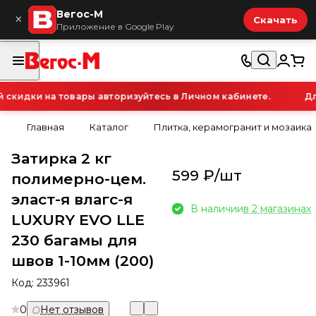
Вегос-М
×
Скачать
Приложение в Google Play
кидки на товары авторизуйтесь в Личном кабинете.
Для
Главная
Каталог
Плитка, керамогранит и мозаика
Затирка 2 кг
599 ₽/
шт
полимерно-цем.
эласт-я влагс-я
В наличии
в 2 магазинах
LUXURY EVO LLE
230 багамы для
швов 1-10мм (200)
Код:
233961
0
Нет отзывов