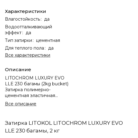
Характеристики
Влагостойкость
:
да
Водоотталкивающий
эффект
:
да
Тип затирки
:
цементная
Для теплого пола
:
да
Все характеристики
Описание
LITOCHROM LUXURY EVO
LLE 230 багамы (2kg bucket)
Затирка полимерно-
цементная эластичная
влагостойкая с
Все описание
противогрибковыми
свойствами и системой
Litoprotect® для швов
Затирка LITOKOL LITOCHROM LUXURY EVO
шириной 1-10 мм. (200)
LLE 230 багамы, 2 кг