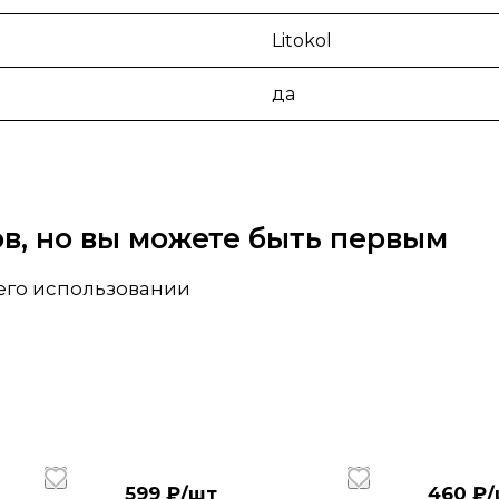
Litokol
да
вов, но вы можете быть первым
 его использовании
599 ₽/
шт
460 ₽/