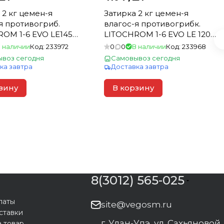
 2 кг цемен-я
Затирка 2 кг цемен-я
я противогриб.
влагос-я противогрибк.
OM 1-6 EVO LE145
LITOCHROM 1-6 EVO LE 120
уголь для швов 1-6
жемч.-серый для швов 1-
 наличии
Код:
233972
0
0
В наличии
Код:
233968
6мм (15)
воз сегодня
Самовывоз сегодня
ка завтра
Доставка завтра
зину
В корзину
8(3012) 565-025
латы
site@vegosm.ru
ставки
г. Улан-Удэ, ул. Сахьяновой,
а товар