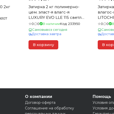
0 2кг
Затирка 2 кг полимерно-
Затирка
цем. эласт-я влагс-я
влагос-
LUXURY EVO LLE 115 светло-
LITOCHR
16107
серый для швов 1-10мм
черный 
0
0
В наличии
Код:
233950
0
0
В
(200)
мм (15)
Самовывоз сегодня
Самовы
Доставка завтра
Достав
В корзину
В кор
О компании
Помощь
Договор-оферта
Условия оп
Соглашение на обработку
Условия до
персональных данных
Гарантия н