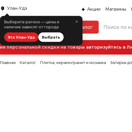
Улан-Удэ
Акции
Магазины
×
Выберите регион — цены и
Каталог
наличие зависят от города
Это Улан-Удэ
Выбрать
 персональной скидки на товары авторизуйтесь в Лич
Главная
Каталог
Плитка, керамогранит и мозаика
Затирки д