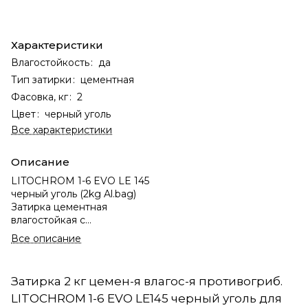
Характеристики
Влагостойкость
:
да
Тип затирки
:
цементная
Фасовка, кг
:
2
Цвет
:
черный уголь
Все характеристики
Описание
LITOCHROM 1-6 EVO LE 145
черный уголь (2kg Al.bag)
Затирка цементная
влагостойкая c
противогрибковыми
Все описание
свойствами для швов
шириной 1-6 мм. (15)
Затирка 2 кг цемен-я влагос-я противогриб.
LITOCHROM 1-6 EVO LE145 черный уголь для