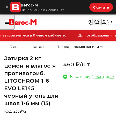
Вегос-М
×
Скачать
Приложение в Google Play
вторизуйтесь в Личном кабинете.
Для отображения перс
Главная
Каталог
Плитка, керамогранит и мозаика
Затирка 2 кг
460 ₽/
шт
цемен-я влагос-я
противогриб.
В наличии
в 2 магазинах
LITOCHROM 1-6
EVO LE145
черный уголь для
швов 1-6 мм (15)
Код:
233972