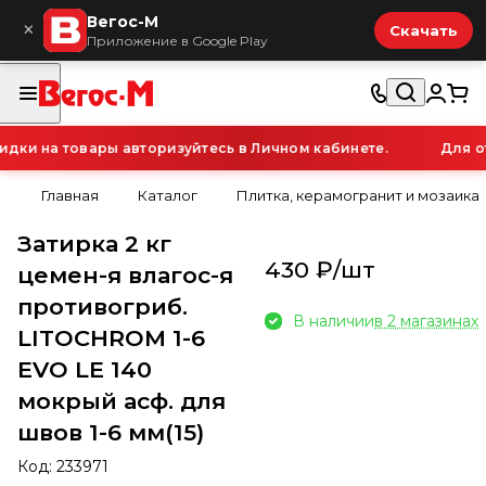
Вегос-М
×
Скачать
Приложение в Google Play
и на товары авторизуйтесь в Личном кабинете.
Для от
Главная
Каталог
Плитка, керамогранит и мозаика
Затирка 2 кг
430 ₽/
шт
цемен-я влагос-я
противогриб.
В наличии
в 2 магазинах
LITOCHROM 1-6
EVO LE 140
мокрый асф. для
швов 1-6 мм(15)
Код:
233971