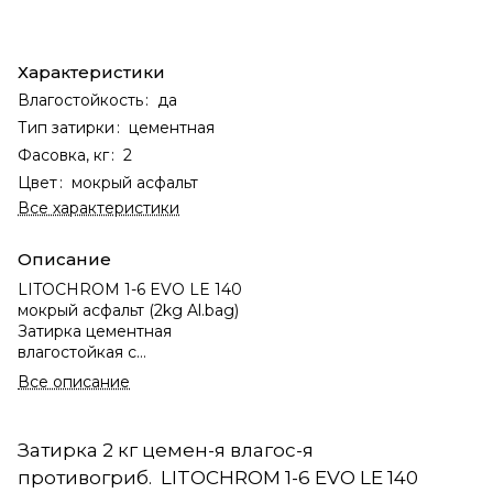
Характеристики
Влагостойкость
:
да
Тип затирки
:
цементная
Фасовка, кг
:
2
Цвет
:
мокрый асфальт
Все характеристики
Описание
LITOCHROM 1-6 EVO LE 140
мокрый асфальт (2kg Al.bag)
Затирка цементная
влагостойкая c
противогрибковыми
Все описание
свойствами для швов
шириной 1-6 мм. (15)
Затирка 2 кг цемен-я влагос-я
противогриб. LITOCHROM 1-6 EVO LE 140