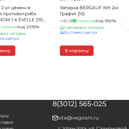
 2 кг цемен-я
Затирка BERGAUF Kitt 2кг
я противогрибк.
Графит (10)
OM 1-6 EVO LE 210
0
0
В наличии
Код:
950114
ь для швов 1-6 мм
 наличии
Код:
233974
Самовывоз сегодня
Доставка завтра
воз сегодня
ка завтра
зину
В корзину
8(3012) 565-025
латы
site@vegosm.ru
ставки
г. Улан-Удэ, ул. Сахьяновой,
а товар