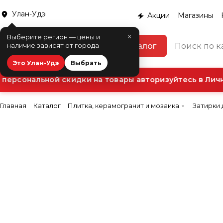
Улан-Удэ
Акции
Магазины
×
Выберите регион — цены и
Каталог
наличие зависят от города
Это Улан-Удэ
Выбрать
ерсональной скидки на товары авторизуйтесь в Лично
Главная
Каталог
Плитка, керамогранит и мозаика
Затирки 