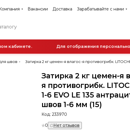
Компания
Вакансии
Доставка
Зарабатывайте с нами
м кабинете.
Для отображения персональной 
для швов
Затирка 2 кг цемен-я влагос-я противогрибк. LITOCHR
Затирка 2 кг цемен-я 
я противогрибк. LIT
1-6 EVO LE 135 антраци
швов 1-6 мм (15)
Код:
233970
0
Нет отзывов