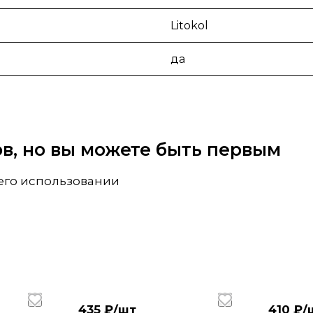
Litokol
да
вов, но вы можете быть первым
 его использовании
435 ₽/
шт
410 ₽/