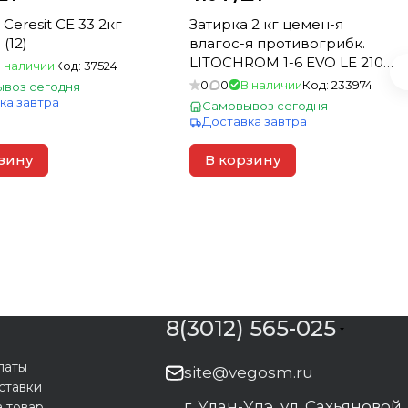
Ceresit CE 33 2кг
Затирка 2 кг цемен-я
(12)
влагос-я противогрибк.
LITOCHROM 1-6 EVO LE 210
 наличии
Код:
37524
карамель для швов 1-6 мм
0
0
В наличии
Код:
233974
воз сегодня
(15)
ка завтра
Самовывоз сегодня
Доставка завтра
зину
В корзину
8(3012) 565-025
латы
site@vegosm.ru
ставки
г. Улан-Удэ, ул. Сахьяновой,
а товар