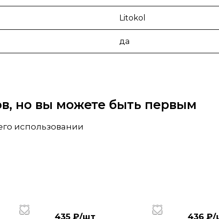
Litokol
да
вов, но вы можете быть первым
 его использовании
435 ₽/
шт
436 ₽/