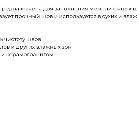
предназначена для заполнения межплиточных шво
азует прочный шов и используется в сухих и вл
ь чистоту швов
злов и других влажных зон
й и керамогранитом