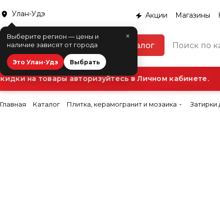
Улан-Удэ
Акции
Магазины
×
Выберите регион — цены и
Каталог
наличие зависят от города
Это Улан-Удэ
Выбрать
дки на товары авторизуйтесь в Личном кабинете.
Главная
Каталог
Плитка, керамогранит и мозаика
Затирки 