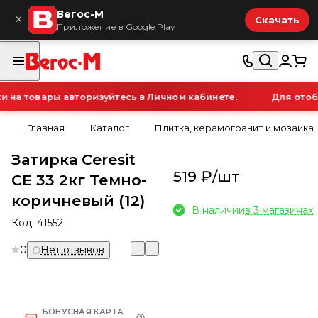
Вегос-М
×
Скачать
Приложение в Google Play
на товары авторизуйтесь в Личном кабинете.
Для отобр
Главная
Каталог
Плитка, керамогранит и мозаика
Затирка Ceresit
519 ₽/
шт
CE 33 2кг Темно-
коричневый (12)
В наличии
в 3 магазинах
Код:
41552
0
Нет отзывов
БОНУСНАЯ КАРТА