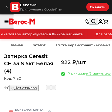
Вегос-М
×
Скачать
Приложение в Google Play
а товары авторизуйтесь в Личном кабинете.
Для отобр
Главная
Каталог
Плитка, керамогранит и мозаика
Затирка Ceresit
922 ₽/
шт
CE 33 S 5кг Белая
(4)
В наличии
в 7 магазинах
Код:
71301
0
Нет отзывов
БОНУСНАЯ КАРТА