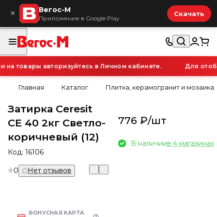
Вегос-М
×
Скачать
Приложение в Google Play
а товары авторизуйтесь в Личном кабинете.
Для отобра
Главная
Каталог
Плитка, керамогранит и мозаика
Затирка Ceresit
776 ₽/
шт
CE 40 2кг Светло-
коричневый (12)
В наличии
в 4 магазинах
Код:
16106
0
Нет отзывов
БОНУСНАЯ КАРТА